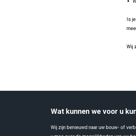
W
Is j
meer
Wij 
Wat kunnen we voor u ku
Wij zijn benieuwd naar uw bouw- of ve