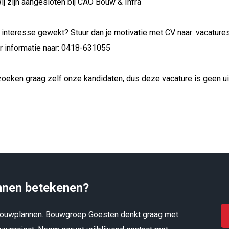
ij zijn aangesloten bij CAO Bouw & Infra
e interesse gewekt? Stuur dan je motivatie met CV naar: vacatu
 informatie naar: 0418-631055
zoeken graag zelf onze kandidaten, dus deze vacature is geen uit
nnen betekenen?
rbouwplannen. Bouwgroep Goesten denkt graag met