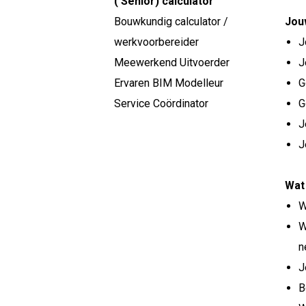
( Senior) calculator
Bouwkundig calculator /
Jouw
werkvoorbereider
J
Meewerkend Uitvoerder
J
Ervaren BIM Modelleur
G
Service Coördinator
G
J
J
Wat
W
W
n
J
B