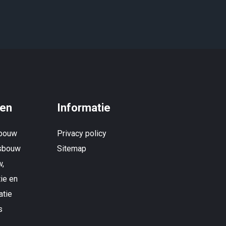
en
Informatie
bouw
Privacy policy
tsbouw
Sitemap
w,
ie en
atie
s