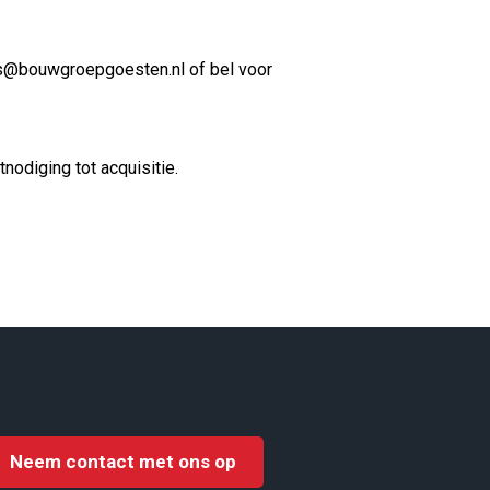
res@bouwgroepgoesten.nl of bel voor
nodiging tot acquisitie.
Neem contact met ons op