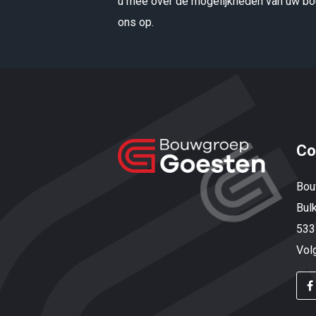
u mee over de mogelijkheden van uw bou
ons op.
Co
Bou
Bul
533
Vol