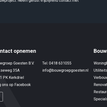
wproject. Neem gerust vrijblijvend contact met
ntact opnemen
Bouw
wgroep Goesten B.V.
Tel. 0418 631055
Woning
kseweg 35A
info@bouwgroepgoesten.nl
Utilitei
1 PK Kerkdriel
Verbou
g ons op Facebook
Renovat
Restaur
Special