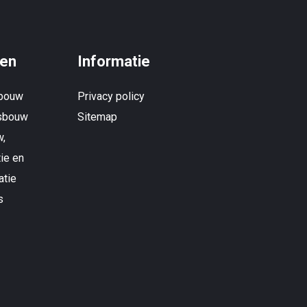
en
Informatie
bouw
Privacy policy
tsbouw
Sitemap
w,
ie en
atie
s