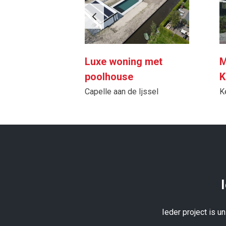
oning
Luxe woning met
M
poolhouse
K
Capelle aan de Ijssel
K
Ieder project is u