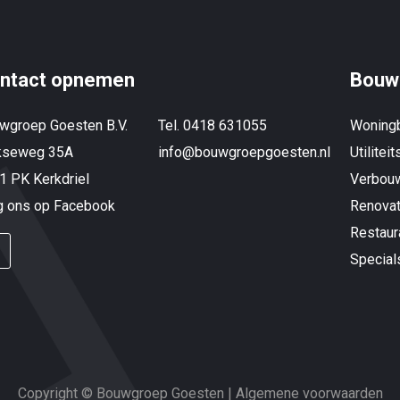
ntact opnemen
Bouw
wgroep Goesten B.V.
Tel. 0418 631055
Woning
kseweg 35A
info@bouwgroepgoesten.nl
Utilitei
1 PK Kerkdriel
Verbou
g ons op Facebook
Renovat
Restaur
Special
Copyright © Bouwgroep Goesten |
Algemene voorwaarden