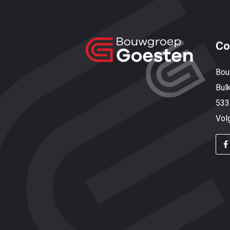
Co
Bou
Bul
533
Vol